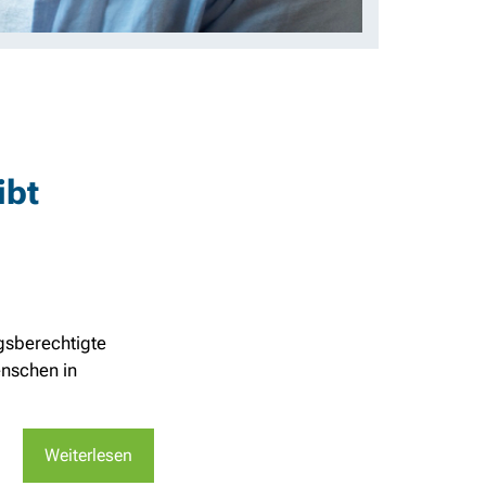
ibt
gsberechtigte
enschen in
Weiterlesen