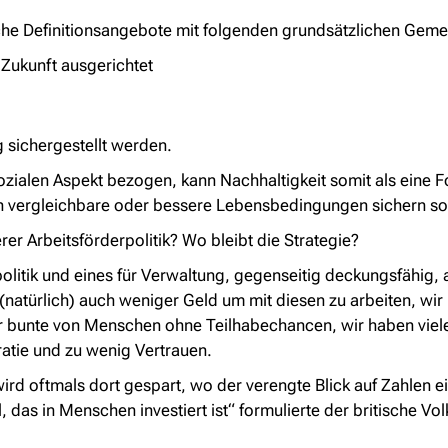
eiche Definitionsangebote mit folgenden grundsätzlichen Gem
 Zukunft ausgerichtet
g sichergestellt werden.
zialen Aspekt bezogen, kann Nachhaltigkeit somit als eine 
 vergleichbare oder bessere Lebensbedingungen sichern sol
erer Arbeitsförderpolitik? Wo bleibt die Strategie?
olitik und eines für Verwaltung, gegenseitig deckungsfähig, a
d (natürlich) auch weniger Geld um mit diesen zu arbeiten, 
r bunte von Menschen ohne Teilhabechancen, wir haben viel
ratie und zu wenig Vertrauen.
ird oftmals dort gespart, wo der verengte Blick auf Zahlen eig
, das in Menschen investiert ist“ formulierte der britische Vo