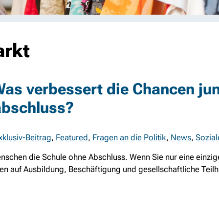
arkt
 Was verbessert die Chancen ju
abschluss?
xklusiv-Beitrag
,
Featured
,
Fragen an die Politik
,
News
,
Sozial
schen die Schule ohne Abschluss. Wenn Sie nur eine einzige
 auf Ausbildung, Beschäftigung und gesellschaftliche Teilh