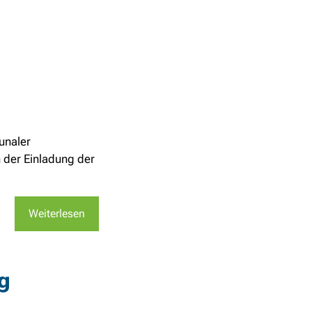
unaler
 der Einladung der
Weiterlesen
g