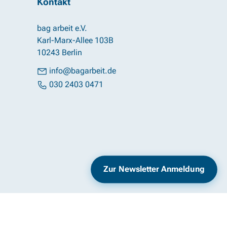
Kontakt
bag arbeit e.V.
Karl-Marx-Allee 103B
10243 Berlin
info@bagarbeit.de
030 2403 0471
Impressum
Datenschutz
Zur Newsletter Anmeldung