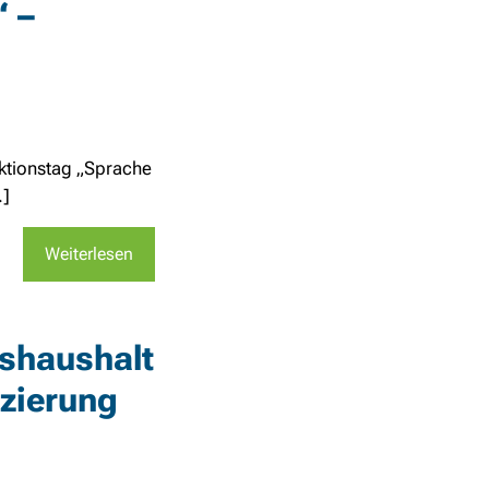
“ –
tionstag „Sprache
.]
Weiterlesen
eshaushalt
izierung