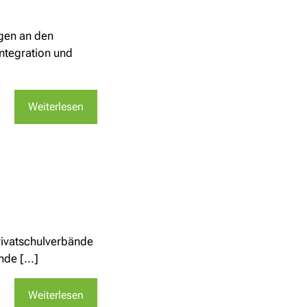
gen an den
Integration und
Weiterlesen
ivatschulverbände
de [...]
Weiterlesen