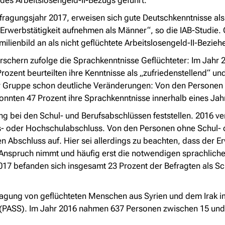
es Arbeitslosengeld-II-Bezugs geführt.
agungsjahr 2017, erweisen sich gute Deutschkenntnisse als 
ne Erwerbstätigkeit aufnehmen als Männer“, so die IAB-Studie
milienbild an als nicht geflüchtete Arbeitslosengeld-II-Beziehe
rschern zufolge die Sprachkenntnisse Geflüchteter: Im Jahr 
zent beurteilten ihre Kenntnisse als „zufriedenstellend“ und 
eser Gruppe schon deutliche Veränderungen: Von den Personen
nnten 47 Prozent ihre Sprachkenntnisse innerhalb eines Jah
g bei den Schul- und Berufsabschlüssen feststellen. 2016 ve
fs- oder Hochschulabschluss. Von den Personen ohne Schul- 
en Abschluss auf. Hier sei allerdings zu beachten, dass der E
Anspruch nimmt und häufig erst die notwendigen sprachlic
017 befanden sich insgesamt 23 Prozent der Befragten als S
efragung von geflüchteten Menschen aus Syrien und dem Ira
 (PASS). Im Jahr 2016 nahmen 637 Personen zwischen 15 und 6