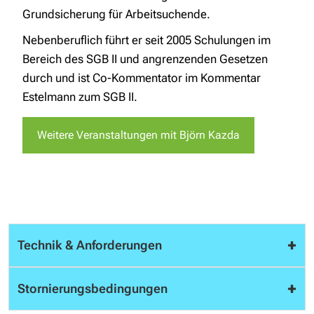
Grundsicherung für Arbeitsuchende.
Nebenberuflich führt er seit 2005 Schulungen im
Bereich des SGB II und angrenzenden Gesetzen
durch und ist Co-Kommentator im Kommentar
Estelmann zum SGB II.
Weitere Veranstaltungen mit Björn Kazda
+
Technik & Anforderungen
Um alle Funktionen einüben zu können, benötigen
+
Stornierungsbedingungen
Sie für das Webinar einen Laptop (Windows bzw.
MacOS) mit Kamera sowie ein Mikrofon bzw.