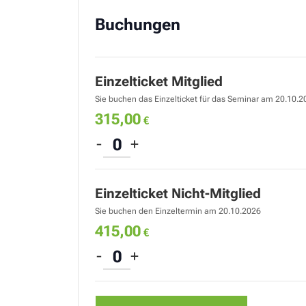
Android). Die Internetverbindung und das W
Buchungen
Eine normale DSL-Leitung (16 MBit/s) ist i
Für das Online-Seminar wird eine kostenlo
benötigt, die nach der Anmeldung installi
Einzelticket Mitglied
Sie buchen das Einzelticket für das Seminar am 20.10.2
315,00
€
Verringern
Erhöhe
-
+
Anzahl
der
die
Ticketanzahl
Ticketsanzahl
Einzelticket Nicht-Mitglied
für
für
Sie buchen den Einzeltermin am 20.10.2026
Einzelticket
Einzelticket
415,00
€
Mitglied
Mitglied
Verringern
Erhöhe
-
+
Anzahl
der
die
Ticketanzahl
Ticketsanzahl