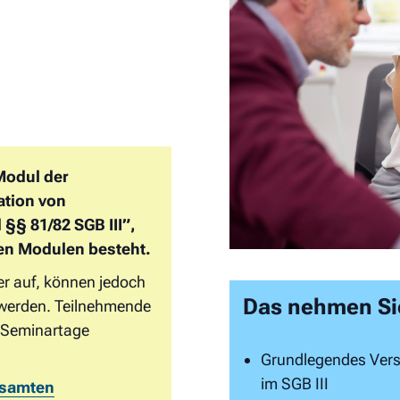
 Modul der
ation von
§ 81/82 SGB III”,
en Modulen besteht.
er auf, können jedoch
Das nehmen Si
werden. Teilnehmende
e Seminartage
Grundlegendes Vers
im SGB III
esamten