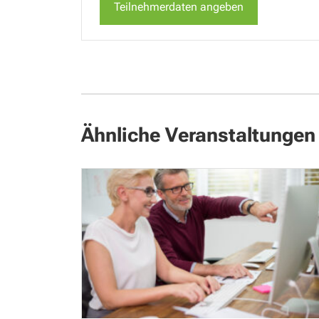
für
für
Teilnehmerdaten angeben
Einzelticket
Einzelticket
Nicht-
Nicht-
Mitglied
Mitglied
Ähnliche Veranstaltungen