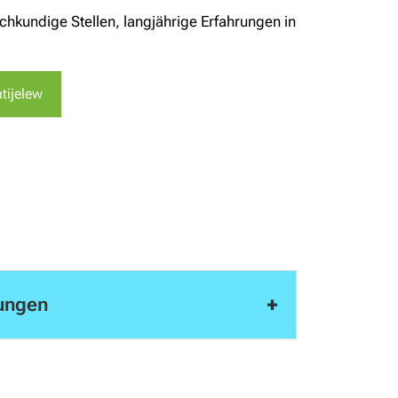
Fachkundige Stellen, langjährige Erfahrungen in
tijelew
+
ungen
 2 Wochen vor der Veranstaltung
späteren Stornierungen bzw. Nichtteilnahme
chnung gestellt. Sie können jedoch eine/n