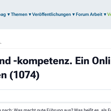
bag
Themen
Veröffentlichungen
Forum Arbeit
V
.
nd -kompetenz. Ein Onli
en (1074)
 nach: Was macht gute Führung aus? Was heißt es, als Fra