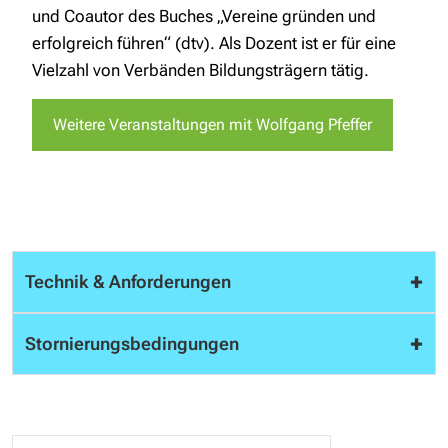
und Coautor des Buches „Vereine gründen und
erfolgreich führen“ (dtv). Als Dozent ist er für eine
Vielzahl von Verbänden Bildungsträgern tätig.
Weitere Veranstaltungen mit Wolfgang Pfeffer
+
Technik & Anforderungen
Um alle Funktionen einüben zu können, benötigen
+
Stornierungsbedingungen
Sie für das Webinar einen Laptop (Windows bzw.
MacOS) mit Kamera sowie ein Mikrofon bzw.
Sie können das Seminar bis 2 Wochen vor der
Headset. Ggf. reicht auch ein Tablet (iPad bzw.
Veranstaltung kostenlos stornieren. Bei späteren
Android). Die Internetverbindung und das W-Lan
Stornierungen bzw. Nichtteilnahme wird der volle