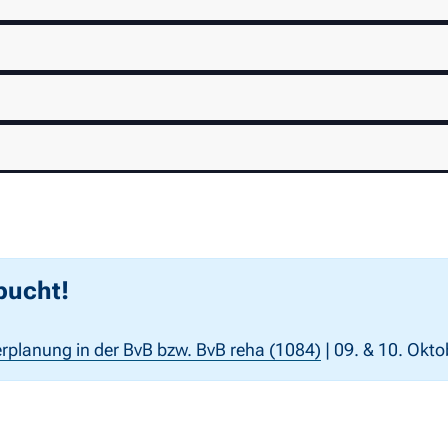
bucht!
erplanung in der BvB bzw. BvB reha (1084)
| 09. & 10. Okto