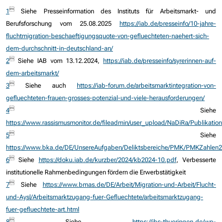

1
Siehe Presseinformation des Instituts für Arbeitsmarkt- und
Berufsforschung vom 25.08.2025
https://iab.de/presseinfo/10-jahre-
fluchtmigration-beschaeftigungsquote-von-gefluechteten-naehert-sich-
dem-durchschnitt-in-deutschland-an/

2
Siehe IAB vom 13.12.2024,
https://iab.de/presseinfo/syrerinnen-auf-
dem-arbeitsmarkt/

3
Siehe auch
https://iab-forum.de/arbeitsmarktintegration-von-
gefluechteten-frauen-grosses-potenzial-und-viele-herausforderungen/

4
Siehe
https://www.rassismusmonitor.de/fileadmin/user_upload/NaDiRa/Publikatio

5
Siehe
https://www.bka.de/DE/UnsereAufgaben/Deliktsbereiche/PMK/PMKZahlen

6
Siehe
https://doku.iab.de/kurzber/2024/kb2024-10.pdf
, Verbesserte
institutionelle Rahmenbedingungen fördern die Erwerbstätigkeit

7
Siehe
https://www.bmas.de/DE/Arbeit/Migration-und-Arbeit/Flucht-
und-Aysl/Arbeitsmarktzugang-fuer-Gefluechtete/arbeitsmarktzugang-
fuer-gefluechtete-art.html

8
Siehe
https://ibs-thueringen.de/wp-