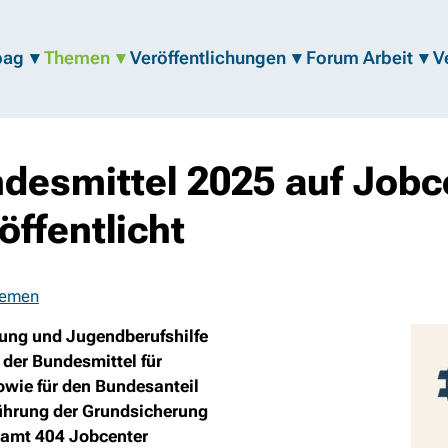
bag
Themen
Veröffentlichungen
Forum Arbeit
V
ndesmittel 2025 auf Jobce
ffentlicht
emen
hung und Jugendberufshilfe
g der Bundesmittel für
sowie für den Bundesanteil
ührung der Grundsicherung
esamt 404 Jobcenter