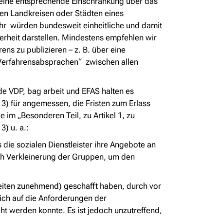
e eine entsprechende
Einschränkung über das
en Landkreisen oder Städten eines
ehr würden bundesweit einheitliche und damit
rheit darstellen. Mindestens empfehlen wir
ens zu publizieren – z. B. über
eine
Verfahrensabsprachen
“ zwischen allen
de VDP, bag arbeit und EFAS halten es
 13) für angemessen, die Fris
ten zum Erlass
im „Besonderen Teil, zu Artikel 1, zu
13) u. a.:
ie sozialen Dienstleister ihre Angebote an
rch Verkleinerung der Gruppen, um den
ezeiten zunehmend) geschafft haben, durch vor
reich auf die Anforderungen der
t werden konnte. Es ist jedoch unzutreffend,