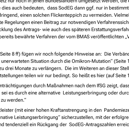
gesetz nur noch in jenen Bundesländern umgesetzt werden, di
e dies auch bedeuten, dass SodEG dann ggf. nur in bestimmt
ringend, einen solchen Flickenteppich zu vermeiden. Vielm
te Regelungen einen Beitrag zur notwendigen Verfahrenssiche
cklung des Antrags- wie auch des späteren Erstattungsverfahr
ereits bewährte Verfahren der vom BMAS veröffentlichten „
Seite 8 ff) fügen wir noch folgende Hinweise an: Die Verbän
 unerwarteten Situation durch die Omikron-Mutation
“ (Seite
rei Monate zu verlängern. Die im Weiteren an dieser Stelle 
ellungen teilen wir nur bedingt. So heißt es hier (auf Seite 
nträchtigungen durch Maßnahmen nach dem IfSG zeigt, dass d
 sei es durch eine alternative Leistungserbringung oder du
t zu werden.“
enstleister (mit einer hohen Kraftanstrengung in den Pandemi
ernative Leistungserbringung
“ sicherzustellen, mit der erfolg
 tendenziell ein Rückgang der SodEG-Antragszahlen erreich