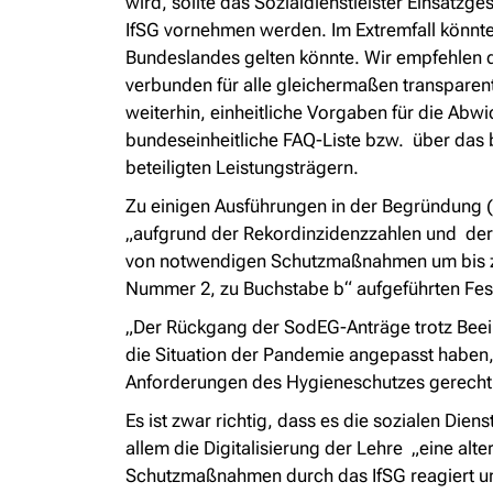
wird, sollte das Sozialdienstleister Einsatz
IfSG vornehmen werden. Im Extremfall könnt
Bundeslandes gelten könnte. Wir empfehlen d
verbunden für alle gleichermaßen transparen
weiterhin, einheitliche Vorgaben für die Abwi
bundeseinheitliche
FAQ-Liste bzw. über das b
beteiligten Leistungsträgern.
Zu einigen Ausführungen in der Begründung (
„
aufgrund der Rekordinzidenzzahlen und der
von notwendigen Schutzmaßnahmen um bis zu d
Nummer 2, zu Buchstabe b“ aufgeführten Festst
„Der Rückgang der SodEG-Anträge trotz Beei
die Situation der Pandemie angepasst haben,
Anforderungen des Hygieneschutzes gerech
Es ist zwar richtig, dass es die sozialen Di
allem die Digitalisierung der Lehre „
eine alt
Schutzmaßnahmen durch das IfSG reagiert und