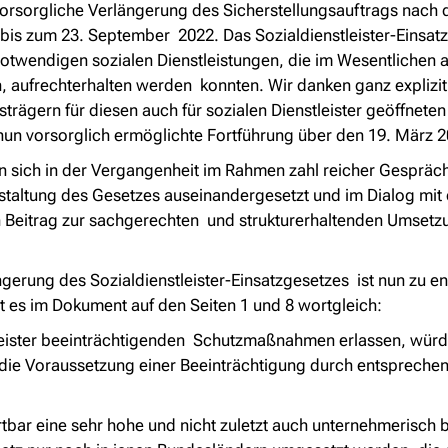
e vorsorgliche Verlängerung des Sicherstellungsauftrags nac
s zum 23. September 2022. Das Sozialdienstleister-Einsatz
t notwendigen sozialen Dienstleistungen, die im Wesentliche
aufrechterhalten werden konnten. Wir danken ganz explizit 
ägern für diesen auch für sozialen Dienstleister geöffneten
e nun vorsorglich ermöglichte Fortführung über den 19. März 
n sich in der Vergangenheit im Rahmen zahl reicher Gesprä
estaltung des Gesetzes auseinandergesetzt und im Dialog mit
n Beitrag zur sachgerechten und strukturerhaltenden Umsetzu
gerung des Sozialdienstleister-Einsatzgesetzes ist nun zu e
 es im Dokument auf den Seiten 1 und 8 wortgleich:
stleister beeinträchtigenden Schutzmaßnahmen erlassen, wür
 die Voraussetzung einer Beeinträchtigung durch entsprech
tbar eine sehr hohe und nicht zuletzt auch unternehmerisch