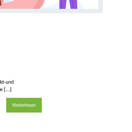
rkt-und
te […]
Weiterlesen