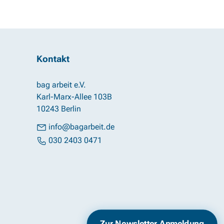
Kontakt
bag arbeit e.V.
Karl-Marx-Allee 103B
10243 Berlin
info@bagarbeit.de
030 2403 0471
Impressum
Datenschutz
Zur Newsletter Anmeldung