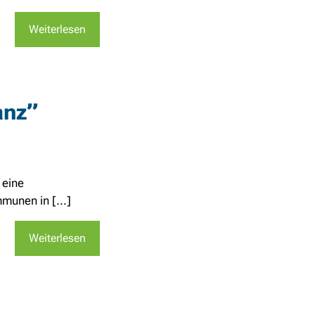
Weiterlesen
anz”
 eine
munen in [...]
Weiterlesen