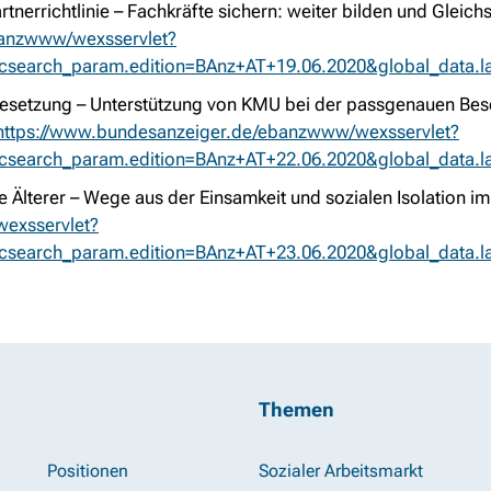
tnerrichtlinie – Fachkräfte sichern: weiter bilden und Gleichs
banzwww/wexsservlet?
ricsearch_param.edition=BAnz+AT+19.06.2020&global_data.
Besetzung – Unterstützung von KMU bei der passgenauen Bes
https://www.bundesanzeiger.de/ebanzwww/wexsservlet?
ricsearch_param.edition=BAnz+AT+22.06.2020&global_data.
lterer – Wege aus der Einsamkeit und sozialen Isolation im 
exsservlet?
ricsearch_param.edition=BAnz+AT+23.06.2020&global_data.
Themen
Positionen
Sozialer Arbeitsmarkt