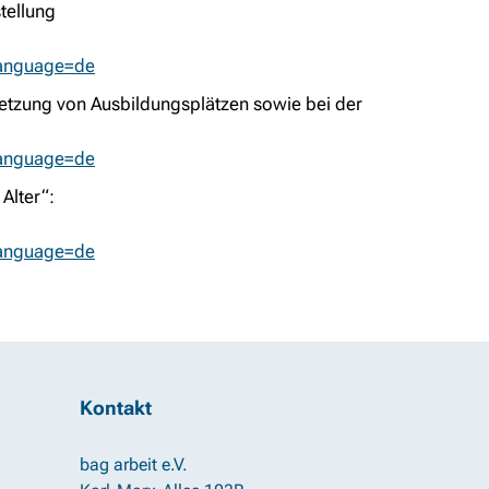
tellung
language=de
etzung von Ausbildungsplätzen sowie bei der
language=de
Alter“:
language=de
Kontakt
bag arbeit e.V.