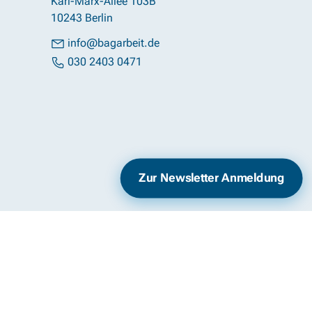
Karl-Marx-Allee 103B
10243 Berlin
info@bagarbeit.de
030 2403 0471
Impressum
Datenschutz
Zur Newsletter Anmeldung