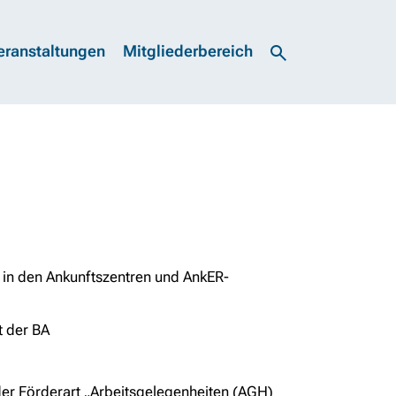
eranstaltungen
Mitgliederbereich
t in den Ankunftszentren und AnkER-
t der BA
der Förderart „Arbeitsgelegenheiten (AGH)