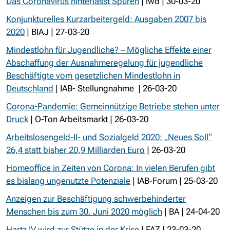
Das Coronavirus hinterlässt Spuren
| iwd | 30-03-20
Konjunkturelles Kurzarbeitergeld: Ausgaben 2007 bis
2020
| BIAJ | 27-03-20
Mindestlohn für Jugendliche? – Mögliche Effekte einer
Abschaffung der Ausnahmeregelung für jugendliche
Beschäftigte vom gesetzlichen Mindestlohn in
Deutschland
| IAB- Stellungnahme | 26-03-20
Corona-Pandemie: Gemeinnützige Betriebe stehen unter
Druck
| O-Ton Arbeitsmarkt | 26-03-20
Arbeitslosengeld-II- und Sozialgeld 2020: „Neues Soll“
26,4 statt bisher 20,9 Milliarden Euro
| 26-03-20
Homeoffice in Zeiten von Corona: In vielen Berufen gibt
es bislang ungenutzte Potenziale
| IAB-Forum | 25-03-20
Anzeigen zur Beschäftigung schwerbehinderter
Menschen bis zum 30. Juni 2020 möglich
| BA | 24-04-20
Hartz IV wird zur Stütze in der Krise
| FAZ | 23-03-20