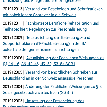
Umsetzung des Pflegeberufereformgesetzes
201912013 |
Versand von Bescheiden und Schriftstücken
mit hoheitlichem Charakter in die Schweiz
201912011 |
Fachkonzept Berufliche Rehabilitation und
Teilhabe; hier: Regelungen zur Personalisierung
201912009 |
Neuausrichtung der Betreuungs- und
Supportstrukturen (IT-Fachbetreuung) in der BA
außerhalb der gemeinsamen Einrichtungen
201912006 |
Aktualisierung der Fachlichen Weisungen zu
§§ 14, 16, 36, 42, 46, 49, 52, 53, 54 SGB I
201912005 |
Versand von behördlichen Schreiben aus
Deutschland an in der Schweiz ansässige Personen
201912004 |
Änderung der Fachlichen Weisungen zu § 8
Sozialgesetzbuch Zweites Buch (SGB II)
201912003 |
Umsetzung der Entscheidung des
Bundesverfassungsgerichts zu den