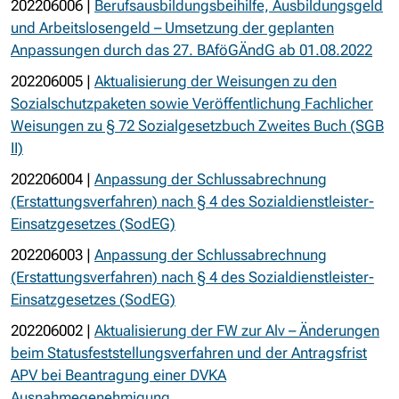
202206006 |
Berufsausbildungsbeihilfe, Ausbildungsgeld
und Arbeitslosengeld – Umsetzung der geplanten
Anpassungen durch das 27. BAföGÄndG ab 01.08.2022
202206005 |
Aktualisierung der Weisungen zu den
Sozialschutzpaketen sowie Veröffentlichung Fachlicher
Weisungen zu § 72 Sozialgesetzbuch Zweites Buch (SGB
II)
202206004 |
Anpassung der Schlussabrechnung
(Erstattungsverfahren) nach § 4 des Sozialdienstleister-
Einsatzgesetzes (SodEG)
202206003 |
Anpassung der Schlussabrechnung
(Erstattungsverfahren) nach § 4 des Sozialdienstleister-
Einsatzgesetzes (SodEG)
202206002 |
Aktualisierung der FW zur Alv – Änderungen
beim Statusfeststellungsverfahren und der Antragsfrist
APV bei Beantragung einer DVKA
Ausnahmegenehmigung