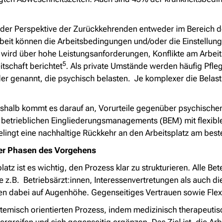
s der Perspektive der Zurückkehrenden entweder im Bereich de
eit können die Arbeitsbedingungen und/oder die Einstellung 
 wird über hohe Leistungsanforderungen, Konflikte am Arbe
5
tschaft berichtet
. Als private Umstände werden häufig Pfl
er genannt, die psychisch belasten. Je komplexer die Belast
Deshalb kommt es darauf an, Vorurteile gegenüber psychisc
es betrieblichen Eingliederungsmanagements (BEM) mit flex
elingt eine nachhaltige Rückkehr an den Arbeitsplatz am best
ier Phasen des Vorgehens
tz ist es wichtig, den Prozess klar zu strukturieren. Alle Bet
e z.B. Betriebsärzt:innen, Interessenvertretungen als auch di
 dabei auf Augenhöhe. Gegenseitiges Vertrauen sowie Flexibi
temisch orientierten Prozess, indem medizinisch therapeuti