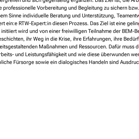
reifen und sich gegenseitig ergänzen. Das Ziel ist, die Arbe
 professionelle Vorbereitung und Begleitung zu sichern bzw.
iesem Sinne individuelle Beratung und Unterstützung, Teamen
rt ein:e RTW-Expert:in diesen Prozess. Das Ziel ist eine gel
nitiiert wird und von einer freiwilligen Teilnahme der BEM-Be
chichten, ihr Weg in die Krise, ihre Erfahrungen, ihre Bedü
arbeitsgestaltenden Maßnahmen und Ressourcen. Dafür muss de
rbeits- und Leistungsfähigkeit und wie diese überwunden we
bliche Fürsorge sowie ein dialogisches Handeln sind Ausdruc