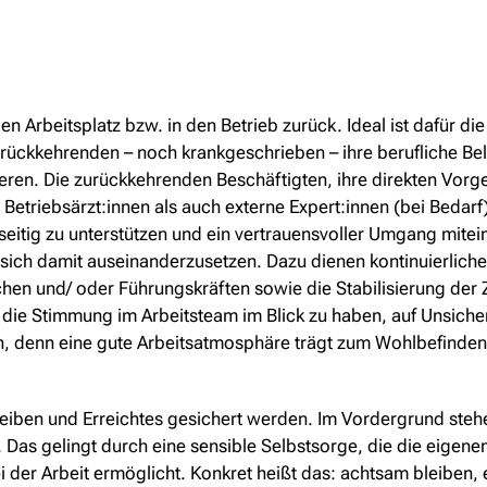
den Arbeitsplatz bzw. in den Betrieb zurück. Ideal ist dafür 
rückkehrenden – noch krankgeschrieben – ihre berufliche Be
sieren. Die zurückkehrenden Beschäftigten, ihre direkten Vorge
triebsärzt:innen als auch externe Expert:innen (bei Bedarf)
itig zu unterstützen und ein vertrauensvoller Umgang miteina
d sich damit auseinanderzusetzen. Dazu dienen kontinuierlic
en und/ oder Führungskräften sowie die Stabilisierung der 
s, die Stimmung im Arbeitsteam im Blick zu haben, auf Unsich
, denn eine gute Arbeitsatmosphäre trägt zum Wohlbefinden a
n bleiben und Erreichtes gesichert werden. Im Vordergrund st
. Das gelingt durch eine sensible Selbstsorge, die die eigen
der Arbeit ermöglicht. Konkret heißt das: achtsam bleiben,