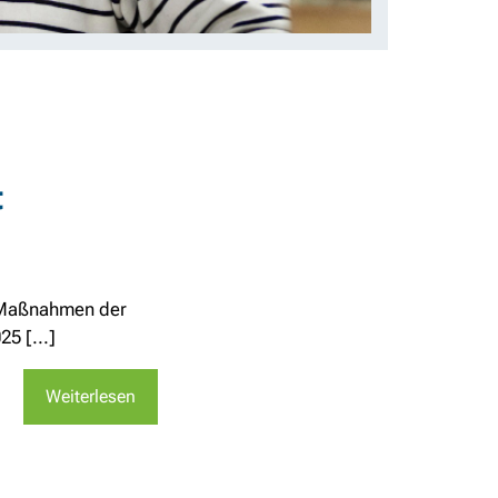
t
ür Maßnahmen der
5 [...]
Weiterlesen