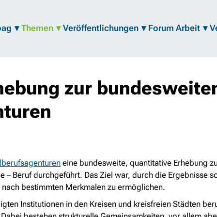
bag
Themen
Veröffentlichungen
Forum Arbeit
V
hebung zur bundesweiten
nturen
dberufsagenturen
eine bundesweite, quantitative Erhebung z
– Beruf durchgeführt. Das Ziel war, durch die Ergebnisse s
ng nach bestimmten Merkmalen zu ermöglichen.
ligten Institutionen in den Kreisen und kreisfreien Städten 
. Dabei bestehen strukturelle Gemeinsamkeiten, vor allem abe