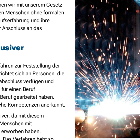
hen wir mit unserem Gesetz
ollen Menschen ohne formalen
ufserfahrung und ihre
 Anschluss an das
lusiver
hren zur Feststellung der
richtet sich an Personen, die
abschluss verfügen und
für einen Beruf
Beruf gearbeitet haben.
iche Kompetenzen anerkannt.
siver, da mit diesem
 Menschen mit
n erworben haben,
n. Das Verfahren hebt so