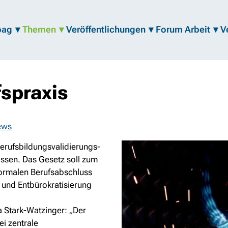
bag
Themen
Veröffentlichungen
Forum Arbeit
V
fspraxis
ews
erufsbildungsvalidierungs-
ossen. Das Gesetz soll zum
formalen Berufsabschluss
g und Entbürokratisierung
a Stark-Watzinger:
„Der
i zentrale