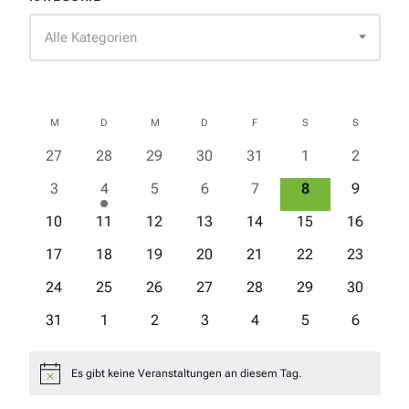
Alle Kategorien
Kalender
M
MONTAG
D
DIENSTAG
M
MITTWOCH
D
DONNERSTAG
F
FREITAG
S
SAMSTAG
S
SONNTAG
von
0
0
0
0
0
0
0
27
28
29
30
31
1
2
Veranstaltungen
Veranstaltungen
Veranstaltungen
Veranstaltungen
Veranstaltungen
Veranstaltungen
Veransta
Veranstaltungen
0
1
0
0
0
0
0
3
4
5
6
7
8
9
Veranstaltungen
Veranstaltung
Veranstaltungen
Veranstaltungen
Veranstaltungen
Veranstaltunge
Veransta
0
0
0
0
0
0
0
10
11
12
13
14
15
16
Veranstaltungen
Veranstaltungen
Veranstaltungen
Veranstaltungen
Veranstaltungen
Veranstaltungen
Veransta
0
0
0
0
0
0
0
17
18
19
20
21
22
23
Veranstaltungen
Veranstaltungen
Veranstaltungen
Veranstaltungen
Veranstaltungen
Veranstaltungen
Veransta
0
0
0
0
0
0
0
24
25
26
27
28
29
30
Veranstaltungen
Veranstaltungen
Veranstaltungen
Veranstaltungen
Veranstaltungen
Veranstaltungen
Veransta
0
0
0
0
0
0
0
31
1
2
3
4
5
6
Veranstaltungen
Veranstaltungen
Veranstaltungen
Veranstaltungen
Veranstaltungen
Veranstaltungen
Veransta
Es gibt keine Veranstaltungen an diesem Tag.
Hinweis