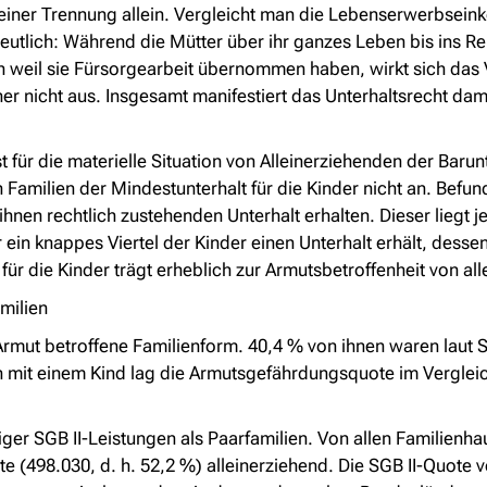
 einer Trennung allein. Vergleicht man die Lebenserwerbsei
utlich: Während die Mütter über ihr ganzes Leben bis ins Ren
eil sie Fürsorgearbeit übernommen haben, wirkt sich das 
icht aus. Insgesamt manifestiert das Unterhaltsrecht dami
 für die materielle Situation von Alleinerziehenden der Barunt
 Familien der Mindestunterhalt für die Kinder nicht an. Befun
hnen rechtlich zustehenden Unterhalt erhalten. Dieser liegt j
ein knappes Viertel der Kinder einen Unterhalt erhält, dess
 für die Kinder trägt erheblich zur Armutsbetroffenheit von al
milien
 Armut betroffene Familienform. 40,4 % von ihnen waren laut
 mit einem Kind lag die Armutsgefährdungsquote im Vergleic
iger SGB II-Leistungen als Paarfamilien. Von allen Familienha
te (498.030, d. h. 52,2 %) alleinerziehend. Die SGB II-Quote 