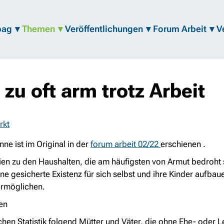
bag
Themen
Veröffentlichungen
Forum Arbeit
V
 zu oft arm trotz Arbeit
rkt
ne ist im Original in der
forum arbeit 02/22
erschienen
.
en zu den Haushalten, die am häufigsten von Armut bedroht s
ne gesicherte Existenz für sich selbst und ihre Kinder aufb
 ermöglichen.
en
ichen Statistik folgend Mütter und Väter, die ohne Ehe- oder 