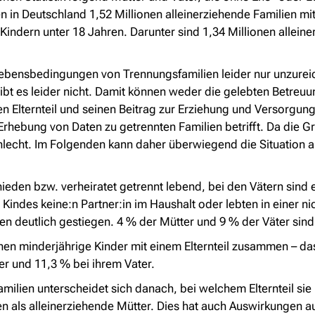
in Deutschland 1,52 Millionen alleinerziehende Familien mit
 Kindern unter 18 Jahren. Darunter sind 1,34 Millionen allei
ie Lebensbedingungen von Trennungsfamilien leider nur unzurei
bt es leider nicht. Damit können weder die gelebten Betreuu
n Elternteil und seinen Beitrag zur Erziehung und Versorgun
hebung von Daten zu getrennten Familien betrifft. Da die G
e schlecht. Im Folgenden kann daher überwiegend die Situation 
ieden bzw. verheiratet getrennt lebend, bei den Vätern sind
es Kindes keine:n Partner:in im Haushalt oder lebten in einer
ahren deutlich gestiegen. 4 % der Mütter und 9 % der Väter sin
onen minderjährige Kinder mit einem Elternteil zusammen – das
er und 11,3 % bei ihrem Vater.
Familien unterscheidet sich danach, bei welchem Elternteil sie
n als alleinerziehende Mütter. Dies hat auch Auswirkungen a