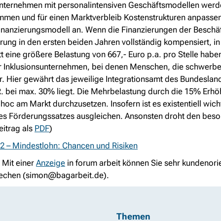
ll. Unternehmen mit personalintensiven Geschäftsmodellen wer
mmen und für einen Marktverbleib Kostenstrukturen anpasse
nanzierungsmodell an. Wenn die Finanzierungen der Beschäfti
ng in den ersten beiden Jahren vollständig kompensiert, in
itt eine größere Belastung von 667,- Euro p.a. pro Stelle hab
Für Inklusionsunternehmen, bei denen Menschen, die schwerbe
ter. Hier gewährt das jeweilige Integrationsamt des Bundeslan
. bei max. 30% liegt. Die Mehrbelastung durch die 15% Erhöh
 hoc am Markt durchzusetzen. Insofern ist es existentiell wich
s Förderungssatzes ausgleichen. Ansonsten droht den bes
eitrag als
PDF
)
2 – Mindestlohn: Chancen und Risiken
. Mit einer
Anzeige
in forum arbeit können Sie sehr kundenorie
echen (
simon@bagarbeit.de
).
Themen