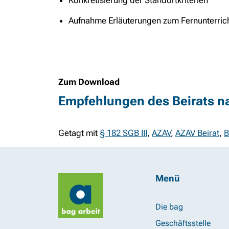
Konkretisierung der Standortkriterien
Aufnahme Erläuterungen zum Fernunterric
Zum Download
Empfehlungen des Beirats na
Getagt mit
§ 182 SGB III
,
AZAV
,
AZAV Beirat
,
B
Menü
Die bag
Geschäftsstelle