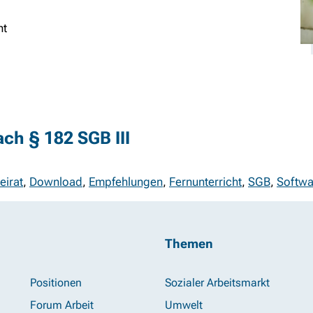
ht
ch § 182 SGB III
eirat
,
Download
,
Empfehlungen
,
Fernunterricht
,
SGB
,
Softwa
Themen
Positionen
Sozialer Arbeitsmarkt
Forum Arbeit
Umwelt