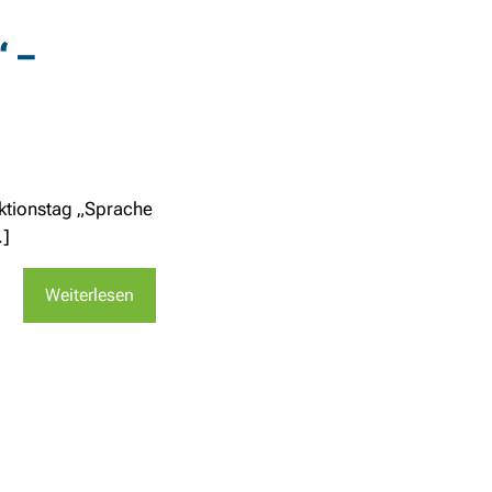
“ –
tionstag „Sprache
.]
Weiterlesen