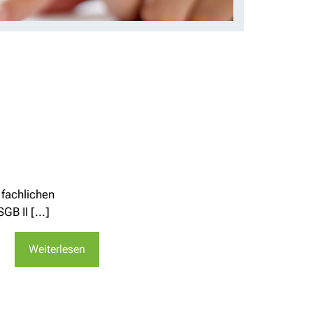
 fachlichen
B II [...]
Weiterlesen