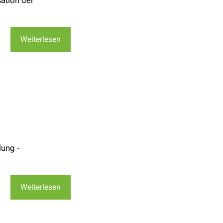
ation der
Weiterlesen
lung -
Weiterlesen