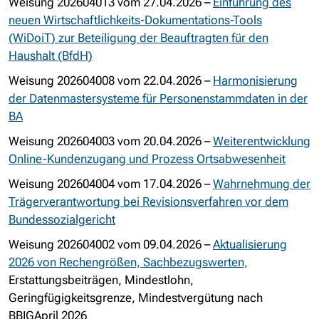
Weisung 202604013 vom 27.04.2026 –
Einführung des
neuen Wirtschaftlichkeits-Dokumentations-Tools
(WiDoiT) zur Beteiligung der Beauftragten für den
Haushalt (BfdH)
Weisung 202604008 vom 22.04.2026 –
Harmonisierung
der Datenmastersysteme für Personenstammdaten in der
BA
Weisung 202604003 vom 20.04.2026 –
Weiterentwicklung
Online-Kundenzugang und Prozess Ortsabwesenheit
Weisung 202604004 vom 17.04.2026 –
Wahrnehmung der
Trägerverantwortung bei Revisionsverfahren vor dem
Bundessozialgericht
Weisung 202604002 vom 09.04.2026 –
Aktualisierung
2026 von Rechengrößen, Sachbezugswerten,
Erstattungsbeiträgen, Mindestlohn,
Geringfügigkeitsgrenze, Mindestvergütung nach
BBIGApril 2026