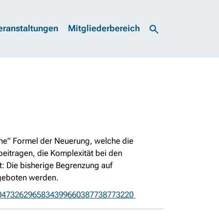
eranstaltungen
Mitgliederbereich
sche” Formel der Neuerung, welche die
eitragen, die Komplexität bei den
: Die bisherige Begrenzung auf
angeboten werden.
d=90473262965834399660387738773220