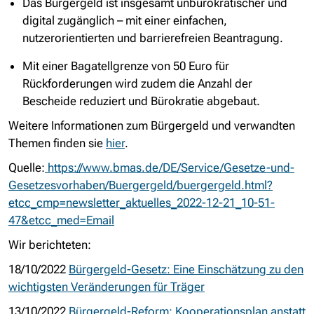
Das Bürgergeld ist insgesamt unbürokratischer und
digital zugänglich – mit einer einfachen,
nutzerorientierten und barrierefreien Beantragung.
Mit einer Bagatellgrenze von 50 Euro für
Rückforderungen wird zudem die Anzahl der
Bescheide reduziert und Bürokratie abgebaut.
Weitere Informationen zum Bürgergeld und verwandten
Themen finden sie
hier
.
Quelle:
https://www.bmas.de/DE/Service/Gesetze-und-
Gesetzesvorhaben/Buergergeld/buergergeld.html?
etcc_cmp=newsletter_aktuelles_2022-12-21_10-51-
47&etcc_med=Email
Wir berichteten:
18/10/2022
Bürgergeld-Gesetz: Eine Einschätzung zu den
wichtigsten Veränderungen für Träger
13/10/2022
Bürgergeld-Reform: Kooperationsplan anstatt