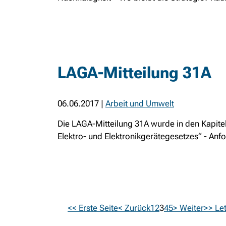
LAGA-Mitteilung 31A
06.06.2017
|
Arbeit und Umwelt
Die LAGA-Mitteilung 31A wurde in den Kapitel
Elektro- und Elektronikgerätegesetzes“ - Anf
<< Erste Seite
< Zurück
1
2
3
4
5
> Weiter
>> Let