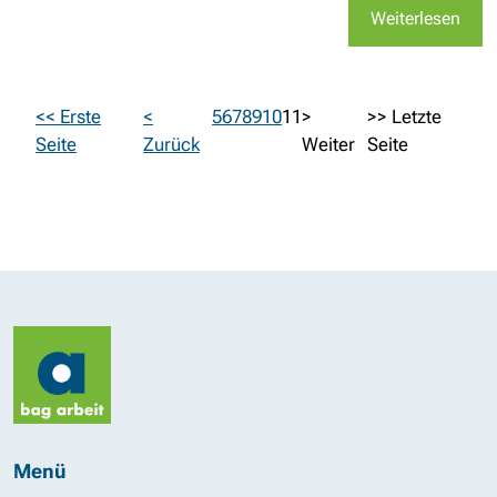
Weiterlesen
<< Erste
<
5
6
7
8
9
10
11
>
>> Letzte
Seite
Zurück
Weiter
Seite
Menü