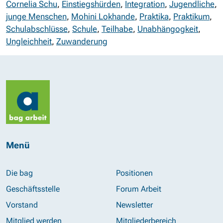
Cornelia Schu
,
Einstiegshürden
,
Integration
,
Jugendliche
,
junge Menschen
,
Mohini Lokhande
,
Praktika
,
Praktikum
,
Schulabschlüsse
,
Schule
,
Teilhabe
,
Unabhängogkeit
,
Ungleichheit
,
Zuwanderung
Menü
Die bag
Positionen
Geschäftsstelle
Forum Arbeit
Vorstand
Newsletter
Mitglied werden
Mitgliederbereich