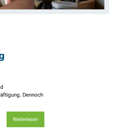
g
nd
chäftigung. Dennoch
Weiterlesen