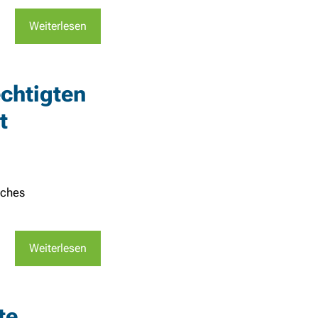
Weiterlesen
chtigten
t
uches
Weiterlesen
te