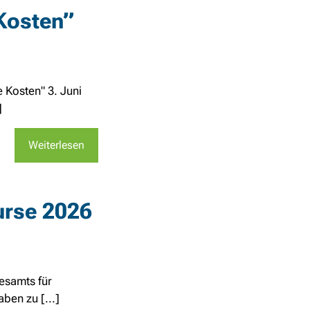
 Kosten”
e Kosten" 3. Juni
]
Weiterlesen
urse 2026
esamts für
ben zu [...]