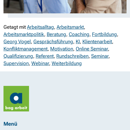
Getagt mit
Arbeitsalltag
,
Arbeitsmarkt
,
Arbeitsmarktpolitik
,
Beratung
,
Coaching
,
Fortbildung
,
Georg Vogel
,
Gesprächsführung
,
KI
,
Klientenarbeit
,
Konfliktmanagement
,
Motivation
,
Online Seminar
,
Qualifizierung
,
Referent
,
Rundschreiben
,
Seminar
,
Supervision
,
Webinar
,
Weiterbildung
Menü