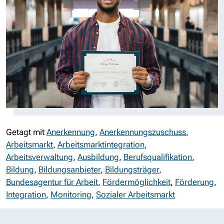
Getagt mit
Anerkennung
,
Anerkennungszuschuss
,
Arbeitsmarkt
,
Arbeitsmarktintegration
,
Arbeitsverwaltung
,
Ausbildung
,
Berufsqualifikation
,
Bildung
,
Bildungsanbieter
,
Bildungsträger
,
Bundesagentur für Arbeit
,
Fördermöglichkeit
,
Förderung
,
Integration
,
Monitoring
,
Sozialer Arbeitsmarkt