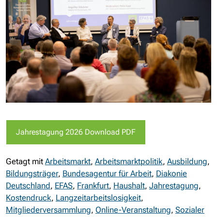
Jahrestagung 2026 Download PDF
Getagt mit
Arbeitsmarkt
,
Arbeitsmarktpolitik
,
Ausbildung
,
Bildungsträger
,
Bundesagentur für Arbeit
,
Diakonie
Deutschland
,
EFAS
,
Frankfurt
,
Haushalt
,
Jahrestagung
,
Kostendruck
,
Langzeitarbeitslosigkeit
,
Mitgliederversammlung
,
Online-Veranstaltung
,
Sozialer